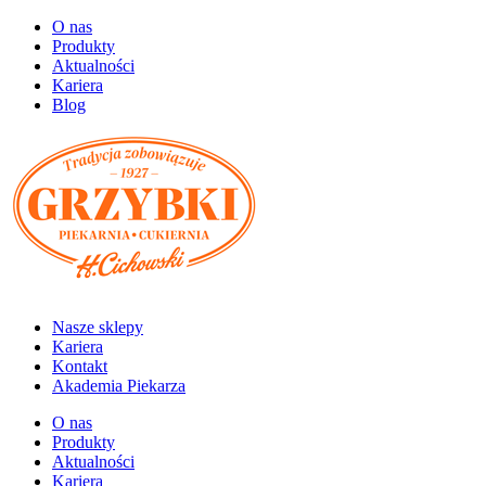
O nas
Produkty
Aktualności
Kariera
Blog
Nasze sklepy
Kariera
Kontakt
Akademia Piekarza
O nas
Produkty
Aktualności
Kariera