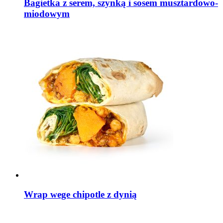
Bagietka z serem, szynką i sosem musztardowo-
miodowym
Wrap wege chipotle z dynią