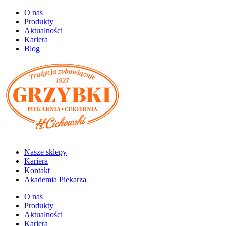
O nas
Produkty
Aktualności
Kariera
Blog
Nasze sklepy
Kariera
Kontakt
Akademia Piekarza
O nas
Produkty
Aktualności
Kariera