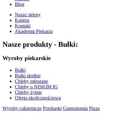
Blog
Nasze sklepy
Kariera
Kontakt
Akademia Piekarza
Nasze produkty -
Bułki:
Wyroby piekarskie
Bułki
Bułki słodkie
Chleby mieszane
Chleby o NISKIM IG
Chleby żytnie
Oferta okolicznościowa
Wyroby cukiernicze
Przekąski
Gastronomia
Pizza