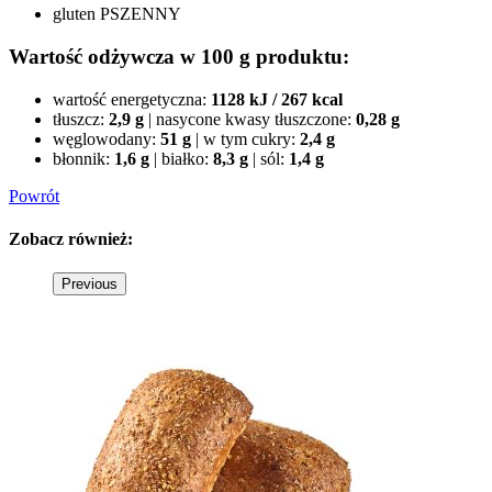
gluten PSZENNY
Wartość odżywcza w 100 g produktu:
wartość energetyczna:
1128 kJ / 267 kcal
tłuszcz:
2,9 g
|
nasycone kwasy tłuszczone:
0,28 g
węglowodany:
51 g
|
w tym cukry:
2,4 g
błonnik:
1,6 g
|
białko:
8,3 g
|
sól:
1,4 g
Powrót
Zobacz
również:
Previous