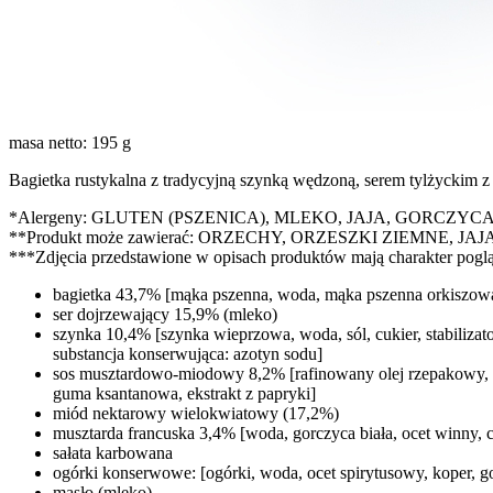
masa netto: 195 g
Bagietka rustykalna z tradycyjną szynką wędzoną, serem tylżycki
*Alergeny: GLUTEN (PSZENICA), MLEKO, JAJA, GORCZYC
**Produkt może zawierać: ORZECHY, ORZESZKI ZIEMNE, J
***Zdjęcia przedstawione w opisach produktów mają charakter pogl
bagietka 43,7% [mąka pszenna, woda, mąka pszenna orkiszowa,
ser dojrzewający 15,9% (mleko)
szynka 10,4% [szynka wieprzowa, woda, sól, cukier, stabilizat
substancja konserwująca: azotyn sodu]
sos musztardowo-miodowy 8,2% [rafinowany olej rzepakowy, mus
guma ksantanowa, ekstrakt z papryki]
miód nektarowy wielokwiatowy (17,2%)
musztarda francuska 3,4% [woda, gorczyca biała, ocet winny, c
sałata karbowana
ogórki konserwowe: [ogórki, woda, ocet spirytusowy, koper, go
masło (mleko)