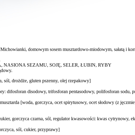
m z Michowianki, domowym sosem musztardowo‑miodowym, sałatą i kor
A
AJA, NASIONA SEZAMU, SOJĘ, SELER, ŁUBIN, RYBY
ądowy.
 sól, drożdże, gluten pszenny, olej rzepakowy]
ory: difosforan disodowy, trifosforan pentasodowy, polifosforan sodu, 
ztarda [woda, gorczyca, ocet spirytusowy, ocet słodowy (z jęczmienia
ukier, gorczyca czarna, sól, regulator kwasowości: kwas cytrynowy, ek
rczyca, sól, cukier, przyprawy]