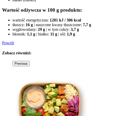
Wartość odżywcza w 100 g produktu:
wartość energetyczna:
1281 kJ / 306 kcal
tłuszcz:
16 g
|
nasycone kwasy tłuszczone:
7,7 g
węglowodany:
29 g
|
w tym cukry:
3,7 g
błonnik:
1,1 g
|
białko:
11 g
|
sól:
1,9 g
Powrót
Zobacz
również:
Previous