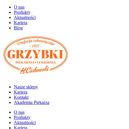
O nas
Produkty
Aktualności
Kariera
Blog
Nasze sklepy
Kariera
Kontakt
Akademia Piekarza
O nas
Produkty
Aktualności
Kariera