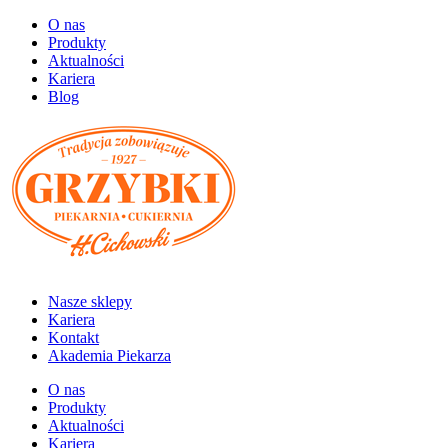
O nas
Produkty
Aktualności
Kariera
Blog
Nasze sklepy
Kariera
Kontakt
Akademia Piekarza
O nas
Produkty
Aktualności
Kariera