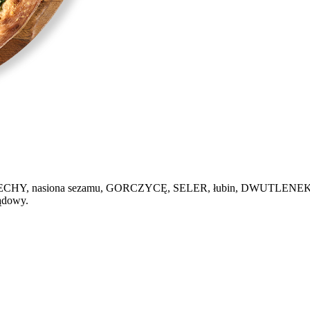
 ORZECHY, nasiona sezamu, GORCZYCĘ, SELER, łubin, DWUTLENEK 
ądowy.