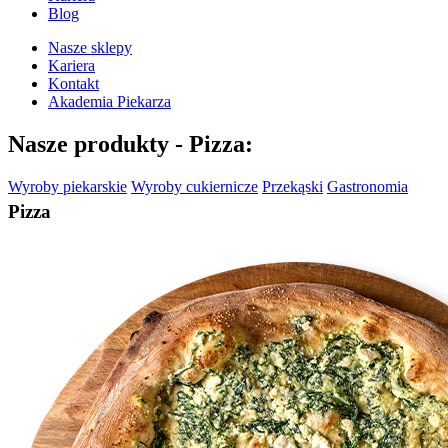
Blog
Nasze sklepy
Kariera
Kontakt
Akademia Piekarza
Nasze produkty -
Pizza:
Wyroby piekarskie
Wyroby cukiernicze
Przekąski
Gastronomia
Pizza