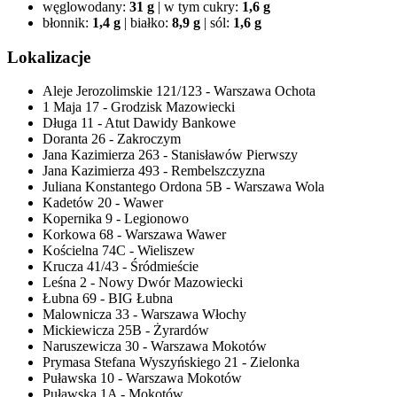
węglowodany:
31 g
|
w tym cukry:
1,6 g
błonnik:
1,4 g
|
białko:
8,9 g
|
sól:
1,6 g
Lokalizacje
Aleje Jerozolimskie 121/123 - Warszawa Ochota
1 Maja 17 - Grodzisk Mazowiecki
Długa 11 - Atut Dawidy Bankowe
Doranta 26 - Zakroczym
Jana Kazimierza 263 - Stanisławów Pierwszy
Jana Kazimierza 493 - Rembelszczyzna
Juliana Konstantego Ordona 5B - Warszawa Wola
Kadetów 20 - Wawer
Kopernika 9 - Legionowo
Korkowa 68 - Warszawa Wawer
Kościelna 74C - Wieliszew
Krucza 41/43 - Śródmieście
Leśna 2 - Nowy Dwór Mazowiecki
Łubna 69 - BIG Łubna
Malownicza 33 - Warszawa Włochy
Mickiewicza 25B - Żyrardów
Naruszewicza 30 - Warszawa Mokotów
Prymasa Stefana Wyszyńskiego 21 - Zielonka
Puławska 10 - Warszawa Mokotów
Puławska 1A - Mokotów