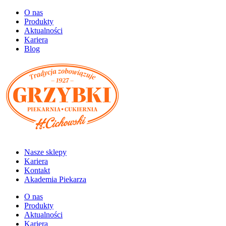
O nas
Produkty
Aktualności
Kariera
Blog
Nasze sklepy
Kariera
Kontakt
Akademia Piekarza
O nas
Produkty
Aktualności
Kariera