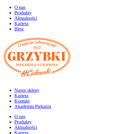
O nas
Produkty
Aktualności
Kariera
Blog
Nasze sklepy
Kariera
Kontakt
Akademia Piekarza
O nas
Produkty
Aktualności
Kariera