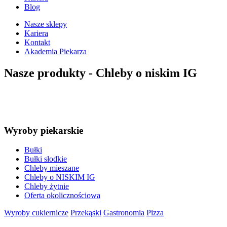
Blog
Nasze sklepy
Kariera
Kontakt
Akademia Piekarza
Nasze produkty -
Chleby o niskim IG
Wyroby piekarskie
Bułki
Bułki słodkie
Chleby mieszane
Chleby o NISKIM IG
Chleby żytnie
Oferta okolicznościowa
Wyroby cukiernicze
Przekąski
Gastronomia
Pizza