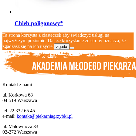
Chleb poligonowy*
Ta strona korzysta z ciasteczek aby świadczyć usługi na
najwyższym poziomie. Dalsze korzystanie ze strony oznacza, że
zgadzasz się na ich użycie.
Zgoda
Kontakt z nami
ul. Korkowa 68
04-519 Warszawa
tel. 22 332 65 45
e-mail:
kontakt@piekarniagrzybki.pl
ul. Malownicza 33
02-272 Warszawa