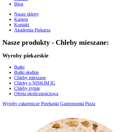
Blog
Nasze sklepy
Kariera
Kontakt
Akademia Piekarza
Nasze produkty -
Chleby mieszane:
Wyroby piekarskie
Bułki
Bułki słodkie
Chleby mieszane
Chleby o NISKIM IG
Chleby żytnie
Oferta okolicznościowa
Wyroby cukiernicze
Przekąski
Gastronomia
Pizza