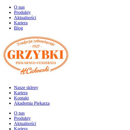
O nas
Produkty
Aktualności
Kariera
Blog
Nasze sklepy
Kariera
Kontakt
Akademia Piekarza
O nas
Produkty
Aktualności
Kariera