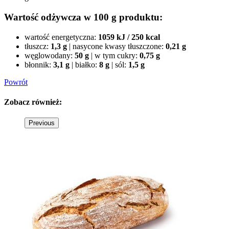
Wartość odżywcza w 100 g produktu:
wartość energetyczna:
1059 kJ / 250 kcal
tłuszcz:
1,3 g
|
nasycone kwasy tłuszczone:
0,21 g
węglowodany:
50 g
|
w tym cukry:
0,75 g
błonnik:
3,1 g
|
białko:
8 g
|
sól:
1,5 g
Powrót
Zobacz
również:
Previous