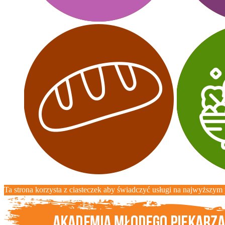
Ta strona korzysta z ciasteczek aby świadczyć usługi na najwyższym p