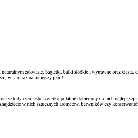
 naturalnym zakwasie, bagietki, bułki słodkie i wytrawne oraz ciasta, c
eże, w sam raz na mniejszy głód!
nasze lody rzemieślnicze. Skrupulatnie dobieramy do nich najlepszej ja
ie znajdziecie w nich sztucznych aromatów, barwników czy konserwant