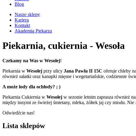
Blog
Nasze sklepy
Kariera
Kontakt
Akademia Piekarza
Piekarnia, cukiernia -
Wesoła
Czekamy na Was w Wesołej
!
Piekarnia w
Wesołej
przy ulicy
Jana Pawła II 15C
oferuje chleby na
również sałatki oraz kanapki mięsne i wegetariańskie, codziennie świ
A może lody dla ochłody? ; )
Piekarnia Cukiernia w
Wesołej
w sezonie letnim zaprasza również na 
między innymi ze świeżej śmietany, mleka, żółtek jaj czy miodu. N
Odwiedźcie nas!
Lista sklepów