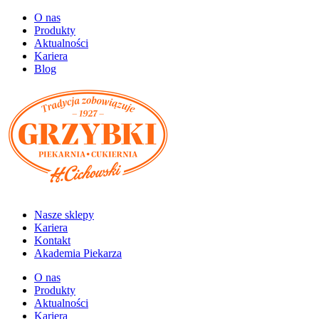
O nas
Produkty
Aktualności
Kariera
Blog
Nasze sklepy
Kariera
Kontakt
Akademia Piekarza
O nas
Produkty
Aktualności
Kariera