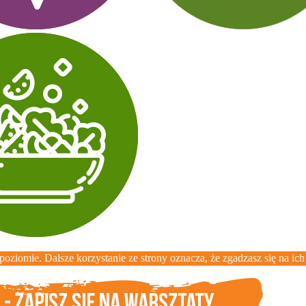
oziomie. Dalsze korzystanie ze strony oznacza, że zgadzasz się na ich