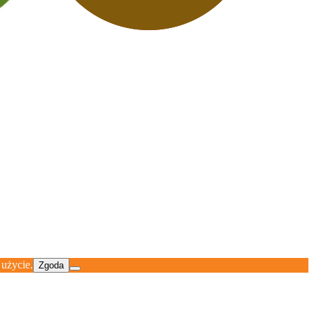
 użycie.
Zgoda