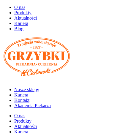
O nas
Produkty
Aktualności
Kariera
Blog
Nasze sklepy
Kariera
Kontakt
Akademia Piekarza
O nas
Produkty
Aktualności
Kariera