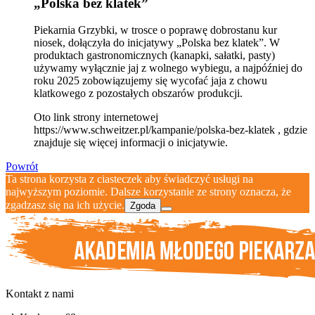
„Polska bez klatek”
Piekarnia Grzybki, w trosce o poprawę dobrostanu kur
niosek, dołączyła do inicjatywy „Polska bez klatek”. W
produktach gastronomicznych (kanapki, sałatki, pasty)
używamy wyłącznie jaj z wolnego wybiegu, a najpóźniej do
roku 2025 zobowiązujemy się wycofać jaja z chowu
klatkowego z pozostałych obszarów produkcji.
Oto link strony internetowej
https://www.schweitzer.pl/kampanie/polska-bez-klatek , gdzie
znajduje się więcej informacji o inicjatywie.
Powrót
Ta strona korzysta z ciasteczek aby świadczyć usługi na
najwyższym poziomie. Dalsze korzystanie ze strony oznacza, że
zgadzasz się na ich użycie.
Zgoda
Kontakt z nami