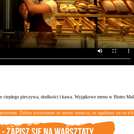
zcze ciepłego pieczywa, słodkości i kawa. Wyjątkowe menu w Bistro M
oziomie. Dalsze korzystanie ze strony oznacza, że zgadzasz się na ich