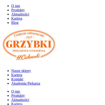
O nas
Produkty
Aktualności
Kariera
Blog
Nasze sklepy
Kariera
Kontakt
Akademia Piekarza
O nas
Produkty
Aktualności
Kariera