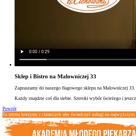
Sklep i Bistro na Malowniczej 33
Zapraszamy do naszego flagowego sklepu na Malowniczej 33.
Każdy znajdzie coś dla siebie. Szeroki wybór świeżego i jes
Powrót
Ta strona korzysta z ciasteczek aby świadczyć usługi na najwyższym p